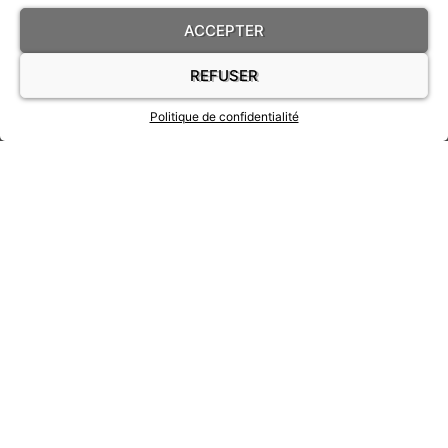
ACCEPTER
REFUSER
RESTONS EN CONTACT
Light
Dark
Politique de confidentialité
Facebook
Instagram
Contactez - moi
Accueil
A propos
Mes expositions
Mentions légales
Politique de confidentialité